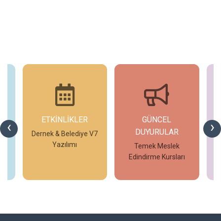
ETKİNLİKLER
GÜNCEL
G
‹
›
DUYURULAR
V7
Dernek & Belediye V7
Yazılımı
Temek Meslek
Edindirme Kursları
İncele
İncele