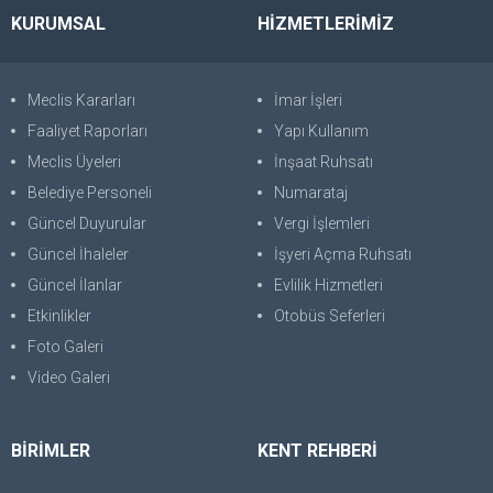
KURUMSAL
HİZMETLERİMİZ
Meclis Kararları
İmar İşleri
Faaliyet Raporları
Yapı Kullanım
Meclis Üyeleri
İnşaat Ruhsatı
Belediye Personeli
Numarataj
Güncel Duyurular
Vergi İşlemleri
Güncel İhaleler
İşyeri Açma Ruhsatı
Güncel İlanlar
Evlilik Hizmetleri
Etkinlikler
Otobüs Seferleri
Foto Galeri
Video Galeri
BİRİMLER
KENT REHBERİ